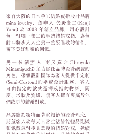
來自大阪的日本手工結婚戒指設計品牌
mina jewelry，創辦人 矢野賢二(Kenji
Yano) 於 2008 年創立品牌，用心設計
每一對獨一無二的手造結婚戒指，為每
對即將步入人生另一重要階段的情侶，
留下美好甜蜜的回憶。
另一位創辦人 南又寛之(Hiroyuki
Minamiguchi) 主力擔任品牌設計總監的
角色，帶領設計團隊為客人提供半定制
(Semi-Custom)的婚戒設計服務。客人
可由指定的款式選擇戒指的物料、闊
度、形狀及質感，讓客人擁有專屬於他
們故事的結婚對戒。
品牌簡約獨特而著重細節的設計理念，
期望客人於每天日常生活皆能輕易配襯
和佩戴這對極具意義的結婚對戒，延續