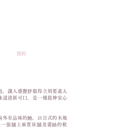
預約
枱，讓人感覺舒服得立刻要進入
味道清新可口，是一種提神安心
份外有品味的她，以日式的木地
置一張舖上麻質床舖及蕾絲的軟