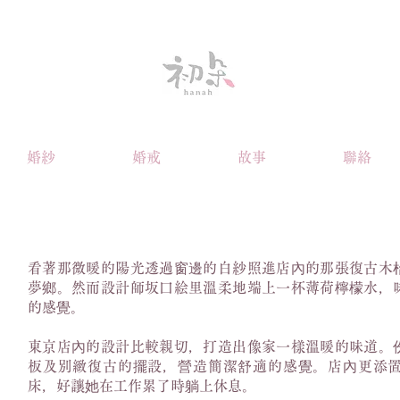
婚紗
婚戒
故事
聯絡
看著那微暖的陽光透過窗邊的白紗照進店內的那張復古木
夢鄉。然而設計師坂口絵里溫柔地端上一杯薄荷檸檬水，
的感覺。
東京店內的設計比較親切，打造出像家一樣溫暖的味道。
板及別緻復古的擺設，營造簡潔舒適的感覺。店內更添
床，好讓她在工作累了時躺上休息。