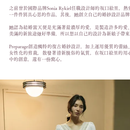
之前曾於國際品牌Sonia Rykiel任職設計師的坂口絵里
一件件別具心思的作品。其後，她創立自己的婚紗設計品牌Prep
她認為結婚當天便是充滿著最濃厚的愛，是製造許多的愛
美滿的新旅途做好準備，所以想以自己的設計為新娘子帶來
Preparage創造獨特的復古婚紗設計，加上運用優質的
女性化的剪裁，散發著清新脫俗的氣質。在坂口絵里的用
中的創意，還有一份窩心。