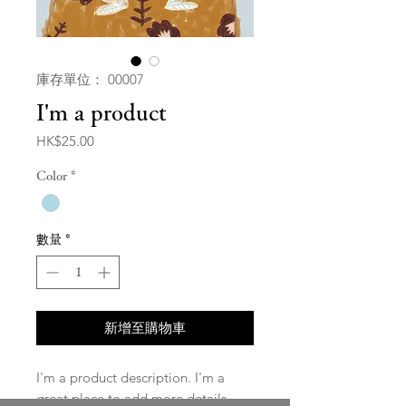
庫存單位： 00007
I'm a product
價
HK$25.00
格
Color
*
數量
*
新增至購物車
I'm a product description. I'm a 
great place to add more details 