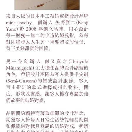
來自大阪的日本手工結婚戒指設計品牌
mina jewelry，創辦人 矢野賢二(Kenji
Yano) 於 2008 年創立品牌，用心設計
每一對獨一無二的手造結婚戒指，為每
對即將步入人生另一重要階段的情侶，
留下美好甜蜜的回憶。
另一位創辦人 南又寛之(Hiroyuki
Minamiguchi) 主力擔任品牌設計總監的
角色，帶領設計團隊為客人提供半定制
(Semi-Custom)的婚戒設計服務。客人
可由指定的款式選擇戒指的物料、闊
度、形狀及質感，讓客人擁有專屬於他
們故事的結婚對戒。
品牌簡約獨特而著重細節的設計理念，
期望客人於每天日常生活皆能輕易配襯
和佩戴這對極具意義的結婚對戒，延續